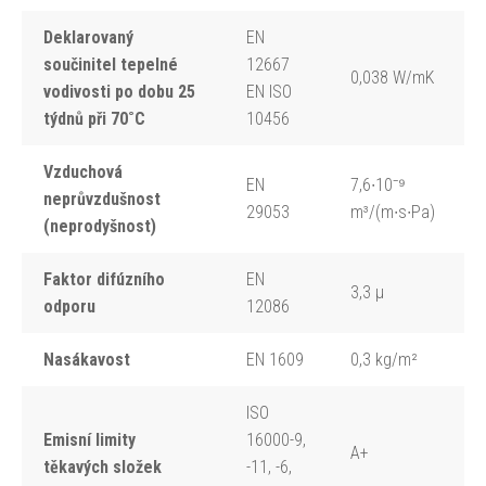
Deklarovaný
EN
součinitel tepelné
12667
0,038 W/mK
vodivosti po dobu 25
EN ISO
týdnů při 70˚C
10456
Vzduchová
EN
7,6∙10⁻⁹
neprůvzdušnost
29053
m³/(m∙s∙Pa)
(neprodyšnost)
Faktor difúzního
EN
3,3 μ
odporu
12086
Nasákavost
EN 1609
0,3 kg/m²
ISO
Emisní limity
16000-9,
A+
těkavých složek
-11, -6,