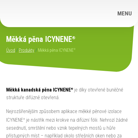
MENU
Měkká pěna ICYNENE
®
Úvod
Produkty
Měkká pěna ICYNENE
®
Měkká kanadská pěna ICYNENE
je díky otevřené buněčné
®
struktuře difúzně otevřená.
Nejrozšířenějším způsobem aplikace měkké pěnové izolace
ICYNENE
je nástřik mezi krokve na difúzní fólii. Nehrozí žádné
®
sesednutí, smrštění nebo vznik tepelných mostů u hůře
přístupných míst – například okolo střešních oken nebo za