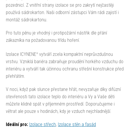
pozednicí. Z vnitřní strany izolace se pro zakrytí nejčastěji
používá sádrokarton. Naši odborní zástupci Vám rádi zajistí i
montáž sádrokartonu.
Pro tuto pěnu je vhodný i protipožární nástřik dle přání
zákazníka na požadovanou třídu hoření.
Izolace ICYNENE
vytváří zcela kompaktní neprůvzdušnou
®
vrstvu. Vzniklá bariéra zabraňuje proudění horkého vzduchu do
interiéru a vytváří tak účinnou ochranu střešní konstrukce před
přehřátím.
V noci, když pak slunce přestane hřát, nevyzařuje díky difúzní
otevřenosti tato izolace teplo do interiéru a Vy a Vaše děti
můžete klidně spát v příjemném prostředí. Doporučujeme i
větrat ale pouze v hodinách, kdy je vzduch nejchladnější.
Ideální pro:
Izolace střech
,
Izolace stěn a fasád