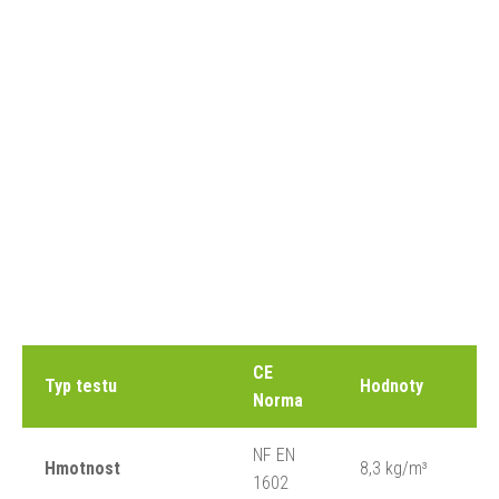
CE
Typ testu
Hodnoty
Norma
NF EN
Hmotnost
8,3 kg/m³
1602