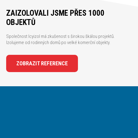
ZAIZOLOVALI JSME PŘES 1000
OBJEKTŮ
Společnost Icyizol má zkušenost s širokou škálou projektů.
Izolujeme od rodinných domů po velké komerční objekty.
ZOBRAZIT REFERENCE
REKONSTRUK
IZOLACE ST
NISOU
Rekonstrukce střešn