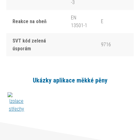
-3
EN
Reakce na oheň
E
13501-1
SVT kód zelená
9716
úsporám
Ukázky aplikace měkké pěny