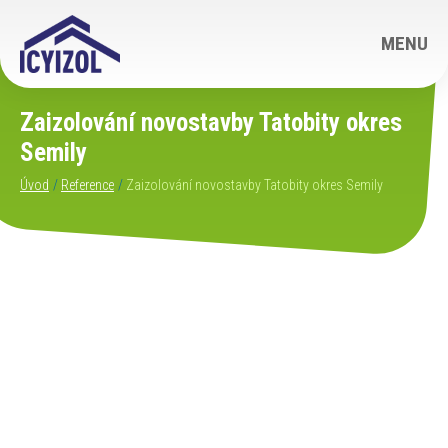
MENU
Zaizolování novostavby Tatobity okres
Semily
Úvod
Reference
Zaizolování novostavby Tatobity okres Semily