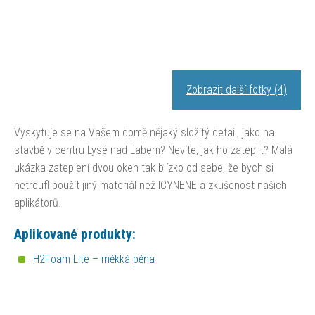
Zobrazit další fotky (4)
Vyskytuje se na Vašem domě nějaký složitý detail, jako na
stavbě v centru Lysé nad Labem? Nevíte, jak ho zateplit? Malá
ukázka zateplení dvou oken tak blízko od sebe, že bych si
netroufl použít jiný materiál než ICYNENE a zkušenost našich
aplikátorů.
Aplikované produkty:
H2Foam Lite – měkká pěna