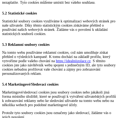
nezaplatíte. Tyto cookies můžeme umístit bez vašeho souhlasu.
5.2 Statistické cookies
Statistické soubory cookies využíváme k optimalizaci webových stránek pro
naše uživatele. Díky těmto statistickým cookies získáváme přehled o
používání našich webových stránek. Žádáme vás o povolení k ukládání
statistických souborů cookies.
5.3 Reklamní soubory cookies
Na tomto webu používáme reklamní cookies, což nám umožňuje získat
přehled o výsledcích kampaně. K tomu dochází na základě profilu, který
vytvoříme podle vašeho chování na
https://idealniizolace.cz
. S těmito
cookies jste jako návštěvník webu spojeni s jedinečným ID, ale tyto soubory
cookies nebudou profilovat vaše chování a zájmy pro zobrazování
personalizovaných reklam.
5.4 Marketingové/Sledovací cookies
Marketingové/sledovací cookies jsou soubory cookies nebo jakákoli jiná
forma místního úložiště, které se používají k vytváření uživatelských profilů
k zobrazování reklamy nebo ke sledování uživatele na tomto webu nebo na
několika webech pro podobné marketingové účely.
Protože tyto soubory cookies jsou označeny jako sledovací, žádáme vás o
jejich povolení.