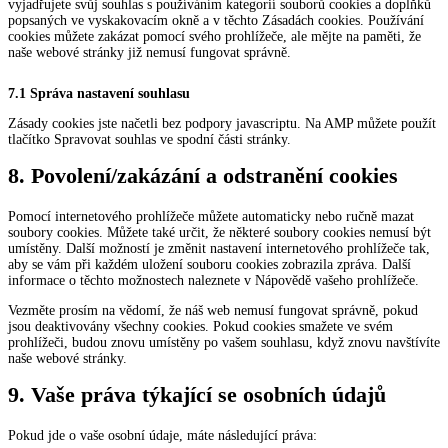
vyjadřujete svůj souhlas s používáním kategorií souborů cookies a doplňků
popsaných ve vyskakovacím okně a v těchto Zásadách cookies. Používání
cookies můžete zakázat pomocí svého prohlížeče, ale mějte na paměti, že
naše webové stránky již nemusí fungovat správně.
7.1 Správa nastavení souhlasu
Zásady cookies jste načetli bez podpory javascriptu. Na AMP můžete použít
tlačítko Spravovat souhlas ve spodní části stránky.
8. Povolení/zakázání a odstranění cookies
Pomocí internetového prohlížeče můžete automaticky nebo ručně mazat
soubory cookies. Můžete také určit, že některé soubory cookies nemusí být
umístěny. Další možností je změnit nastavení internetového prohlížeče tak,
aby se vám při každém uložení souboru cookies zobrazila zpráva. Další
informace o těchto možnostech naleznete v Nápovědě vašeho prohlížeče.
Vezměte prosím na vědomí, že náš web nemusí fungovat správně, pokud
jsou deaktivovány všechny cookies. Pokud cookies smažete ve svém
prohlížeči, budou znovu umístěny po vašem souhlasu, když znovu navštívíte
naše webové stránky.
9. Vaše práva týkající se osobních údajů
Pokud jde o vaše osobní údaje, máte následující práva: