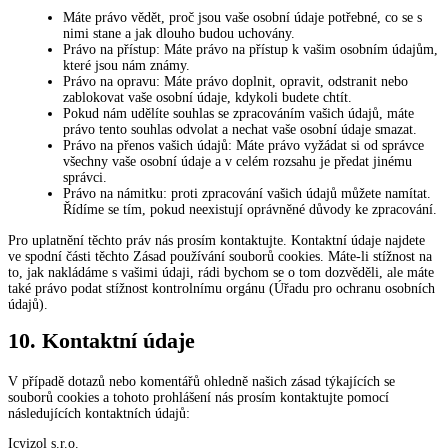
Máte právo vědět, proč jsou vaše osobní údaje potřebné, co se s
nimi stane a jak dlouho budou uchovány.
Právo na přístup: Máte právo na přístup k vašim osobním údajům,
které jsou nám známy.
Právo na opravu: Máte právo doplnit, opravit, odstranit nebo
zablokovat vaše osobní údaje, kdykoli budete chtít.
Pokud nám udělíte souhlas se zpracováním vašich údajů, máte
právo tento souhlas odvolat a nechat vaše osobní údaje smazat.
Právo na přenos vašich údajů: Máte právo vyžádat si od správce
všechny vaše osobní údaje a v celém rozsahu je předat jinému
správci.
Právo na námitku: proti zpracování vašich údajů můžete namítat.
Řídíme se tím, pokud neexistují oprávněné důvody ke zpracování.
Pro uplatnění těchto práv nás prosím kontaktujte. Kontaktní údaje najdete
ve spodní části těchto Zásad používání souborů cookies. Máte-li stížnost na
to, jak nakládáme s vašimi údaji, rádi bychom se o tom dozvěděli, ale máte
také právo podat stížnost kontrolnímu orgánu (Úřadu pro ochranu osobních
údajů).
10. Kontaktní údaje
V případě dotazů nebo komentářů ohledně našich zásad týkajících se
souborů cookies a tohoto prohlášení nás prosím kontaktujte pomocí
následujících kontaktních údajů:
Icyizol s.r.o.