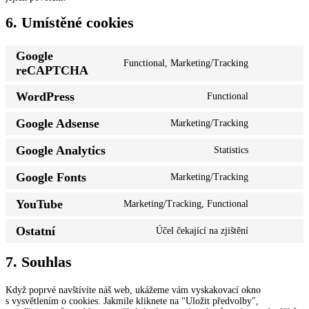
6. Umístěné cookies
Google
Functional, Marketing/Tracking
Consent
reCAPTCHA
to
service
WordPress
Functional
google-
Consent
recaptcha
to
Google Adsense
Marketing/Tracking
service
Consent
wordpress
to
Google Analytics
Statistics
service
Consent
google-
to
adsense
Google Fonts
Marketing/Tracking
service
Consent
google-
to
analytics
YouTube
Marketing/Tracking, Functional
service
Consent
google-
to
fonts
Ostatní
Účel čekající na zjištění
service
Consent
youtube
to
service
7. Souhlas
ostatní
Když poprvé navštívíte náš web, ukážeme vám vyskakovací okno
s vysvětlením o cookies. Jakmile kliknete na "Uložit předvolby",