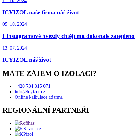
11. 10. 2024
ICYIZOL naše firma náš život
05. 10. 2024
I Instagramové hvězdy chtějí mít dokonale zatepleno
13. 07. 2024
ICYIZOL náš život
MÁTE ZÁJEM O IZOLACI?
+420 734 315 071
info@icyizol.cz
Online kalkulace zdarma
REGIONÁLNÍ PARTNEŘI