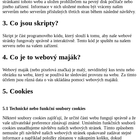
stránkami tohoto webu a uložen prohlížečem na pevný disk počítače nebo
jiného zařízení. Informace v nich uložené mohou být vráceny našim
serverům nebo serverům příslušných třetích stran během následné návštěvy.
3. Co jsou skripty?
Skript je část programového kódu, který slouží k tomu, aby naše webové
stránky fungovaly správně a interaktivně. Tento kód je spuštěn na našem
serveru nebo na vašem zařízení.
4. Co je to webový maják?
Webový maják (nebo pixelová značka) je malý, neviditelný kus textu nebo
obrázku na webu, který se používá ke sledování provozu na webu. Za tímto
účelem jsou různá data o vás ukládána pomocí webových majáků.
5. Cookies
5.1 Technické nebo funkční soubory cookies
Některé soubory cookies zajišťují, že určité části webu fungují správně a že
vaše uživatelské preference zůstávají známé. Umístěním funkčních souborů
cookies usnadňujeme návštěvu našich webových stránek. Tímto způsobem
nemusíte při návštěvě našich webových stránek opakovaně zadávat stejné
informace a například položky zůstanou v nákupním košíku, dokud