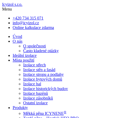
Icyizol s.r.o.
Menu
+420 734 315 071
info@icyizol.cz
Online kalkulace zdarma
Úvod
O nás
O společnosti
Často kladené otázky
Ideální izolace
Místa použití
Izolace střech
Izolace stěn a fasád
Izolace stropu a podlahy
Izolace bytových domů
Izolace hal
Izolace historických budov
Izolace bazénů
Izolace zásobníků
Ostatní izolace
Produkty
®
Měkká pěna ICYNENE