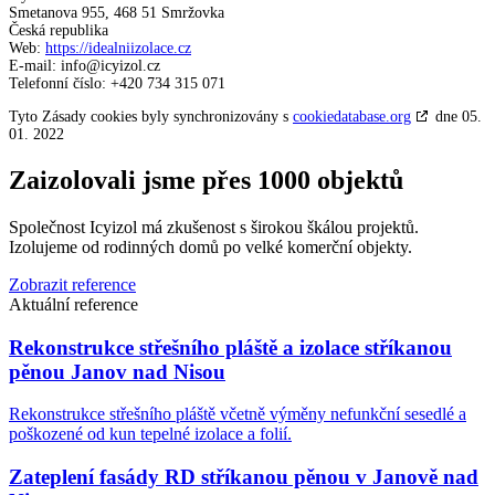
Smetanova 955, 468 51 Smržovka
Česká republika
Web:
https://idealniizolace.cz
E-mail:
info@icyizol.cz
Telefonní číslo: +420 734 315 071
Tyto Zásady cookies byly synchronizovány s
cookiedatabase.org
dne 05.
01. 2022
Zaizolovali jsme přes 1000 objektů
Společnost Icyizol má zkušenost s širokou škálou projektů.
Izolujeme od rodinných domů po velké komerční objekty.
Zobrazit reference
Aktuální reference
Rekonstrukce střešního pláště a izolace stříkanou
pěnou Janov nad Nisou
Rekonstrukce střešního pláště včetně výměny nefunkční sesedlé a
poškozené od kun tepelné izolace a folií.
Zateplení fasády RD stříkanou pěnou v Janově nad