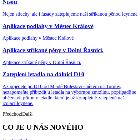
Nisou
Nejen střechy, ale i fasády zateplujeme naší stříkanou pěnou Icynene
Aplikace podlahy v Městec Králové
Aplikace podlahy v Městec Králové
Aplikace stříkané pěny v Dolní Řasnici.
Aplikace stříkané pěny v Dolní Řasnici.
Zateplení letadla na dálnici D10
Až pojedete po D10 od Mladé Boleslavi směrem na Turnov,
nezapomeňte přibrzdit u letadla na výbornou zmrzlinu, popřípadě se
občerstvit přímo v letadle, které je už kompletně zateplené naší
izolací Icynene.
Předchozí
Další
CO JE U NÁS NOVÉHO